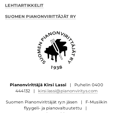
LEHTIARTIKKELIT
SUOMEN PIANONVIRITTÄJÄT RY
Pianonvirittäjä Kirsi Lassi
| Puhelin 0400
444132 |
kirsi.lassi@pianonviritys.com
Suomen Pianonvirittäjät ry:n jäsen | F-Musiikin
flyygeli- ja pianovaltuutettu |