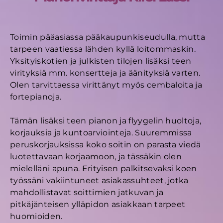
Toimin pääasiassa pääkaupunkiseudulla, mutta
tarpeen vaatiessa lähden kyllä loitommaskin.
Yksityiskotien ja julkisten tilojen lisäksi teen
virityksiä mm. konsertteja ja äänityksiä varten.
Olen tarvittaessa virittänyt myös cembaloita ja
fortepianoja.
Tämän lisäksi teen pianon ja flyygelin huoltoja,
korjauksia ja kuntoarviointeja. Suuremmissa
peruskorjauksissa koko soitin on parasta viedä
luotettavaan korjaamoon, ja tässäkin olen
mielelläni apuna. Erityisen palkitsevaksi koen
työssäni vakiintuneet asiakassuhteet, jotka
mahdollistavat soittimien jatkuvan ja
pitkäjänteisen ylläpidon asiakkaan tarpeet
huomioiden.