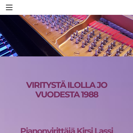
PIANONVIRITTÄJÄ
SUOMEN PIANONVIRITTÄJÄT RY
TAUSTANI
LEHTIARTIKKELIT
IN ENGLISH
MY BACKGROUND
THE ASSOCIATION
VIRITYSTÄ ILOLLA JO
VUODESTA 1988
Pianonvirittäjä Kirsi Lassi