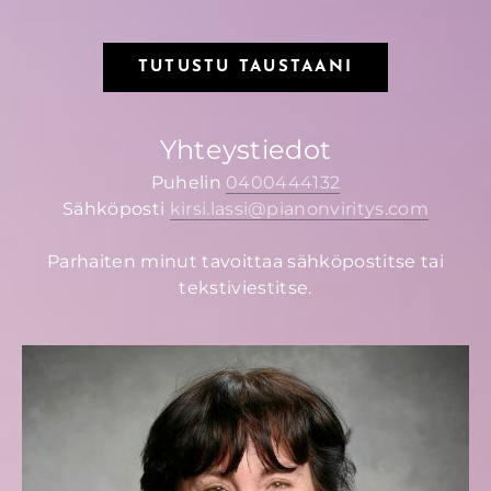
TUTUSTU TAUSTAANI
Yhteystiedot
Puhelin
0400444132
Sähköposti
kirsi.lassi@pianonviritys.com
Parhaiten minut tavoittaa sähköpostitse tai
tekstiviestitse.